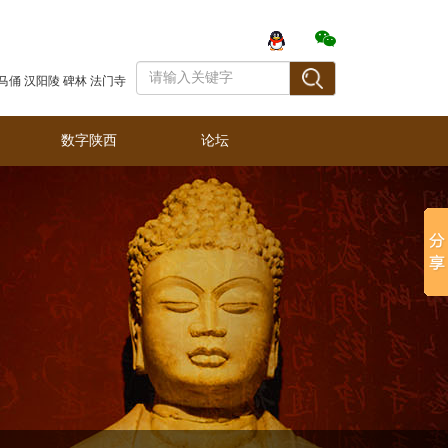
登录
马俑
汉阳陵
碑林
法门寺
数字陕西
论坛