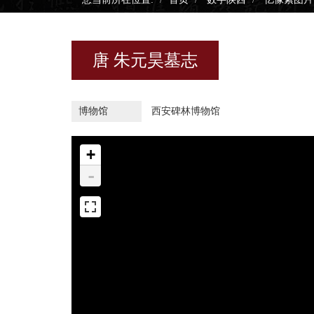
唐 朱元昊墓志
博物馆
西安碑林博物馆
+
-