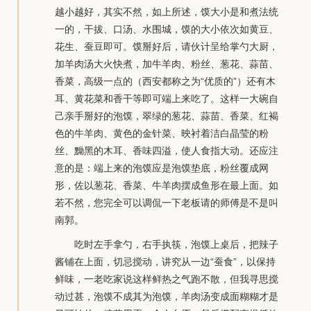
越小越好，其实不然，如上所述，馍大小是和煮法统
一的，干拔、口汤、水围城，馍的大小依次如黄豆、
花生、蚕豆即可。馍掰好后，请伙计呈给掌勺大厨，
加羊肉汤大火快煮，加牛羊肉、粉丝、葱花、蒜苗、
香菜，高级一点的（西安都称之为“优质的”）还有木
耳、黄花菜和香干等即可端上来吃了。这样一大碗自
己亲手掰好的泡馍，翠绿的葱花、蒜苗、香菜、红褐
色的牛羊肉、黄色的金针菜、映衬着洁白晶莹的粉
丝、黝黑的木耳、香味四溢，使人食指大动。还应注
意的是：端上来的泡馍应是泡馍垫底，粉丝覆成网
形，佐以葱花、香菜、牛羊肉摆成鱼形在最上面。如
若不然，您完全可以调侃一下老板请的师傅是不是叫
南郭。
吃时左手拿勺，右手执筷，泡馍上桌后，把辣子
酱铺在上面，切忌搅动，讲究从一边“蚕食”，以保持
鲜味，一老吃家说这样鲜热之气跑不散，但我寻思搅
动过甚，泡馍不成其为泡馍，羊肉汤变成面糊糊才是