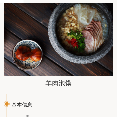
水盆羊肉
岐山臊子
面
羊肉泡馍
基本信息
中