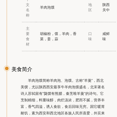
文
地
陕西
羊肉泡馍
名
区
关中
称
主
要
胡椒粉，馍，羊肉，香
口
咸鲜
食
菜，姜，蒜
味
味
材
美食简介
羊肉泡馍简称羊肉泡、泡馍。古称”羊羹"，西北
美馔，尤以陕西西安最享牛羊肉泡馍盛名，北宋著名
诗人苏轼留有"陇馔有熊腊，秦烹唯羊羹"的诗句。它
烹制精细，料重味醇，肉烂汤浓，肥而不腻，营养丰
富，香气四溢，诱人食欲，食后回味无穷。因它暖胃
耐饥，素为西安和西北地区各族人民所喜爱，外宾来