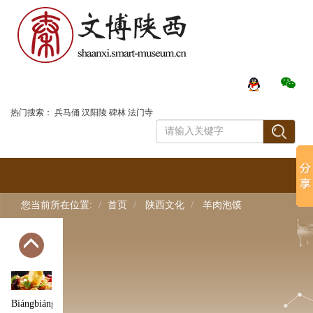
汉中米皮
登录
石子馍
热门搜索：
兵马俑
汉阳陵
碑林
法门寺
羊肉泡馍
您当前所在位置:
首页
陕西文化
羊肉泡馍
宝鸡擀面
皮
Biángbiáng