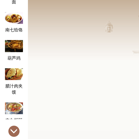
面
南七饸饹
葫芦鸡
腊汁肉夹
馍
肉丸胡辣
汤