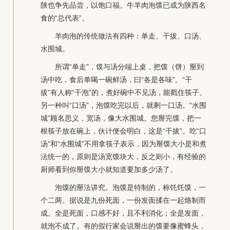
陕也争先品尝，以饱口福。牛羊肉泡馍已成为陕西名
食的“总代表”。
羊肉泡的传统做法有四种：单走、干拔、口汤、
水围城。
所谓“单走”，馍与汤分端上桌，把馍（饼）掰到
汤中吃，食后单喝一碗鲜汤，曰“各是各味”。“干
拔”有人称“干泡”的，煮好碗中不见汤，能戳住筷子。
另一种叫“口汤”，泡馍吃完以后，就剩一口汤。“水围
城”顾名思义，宽汤，像大水围城。您掰完馍，把一
根筷子放在碗上，伙计便会明白，这是“干拔”。吃“口
汤”和“水围城”不用拿筷子表示，因为掰馍大小是和煮
法统一的，原则是汤宽馍块大，反之则小，有经验的
厨师看到你掰馍大小就知道要加多少汤了。
泡馍的掰法讲究。泡馍是特制的，称饦饦馍，一
个二两。据说是九份死面，一份发面揉在一起烙制而
成。全是死面，口感不好，且不利消化；全是发面，
就泡不成了。有的假行家会说掰出的馍要像蜜蜂头，