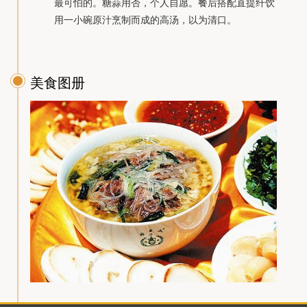
最可怕的。糖蒜用否，个人自愿。餐后搭配直提纤饮
用一小碗原汁烹制而成的高汤，以为清口。
美食图册