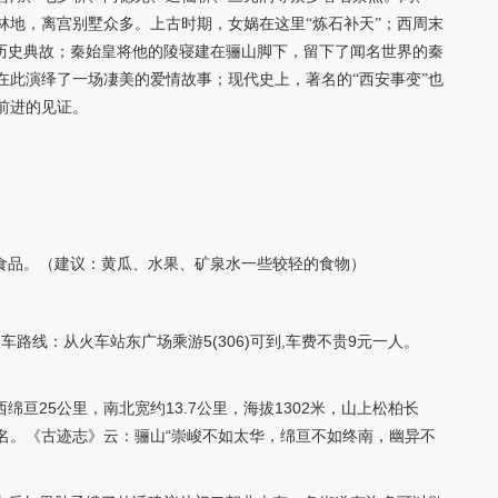
林地，离宫别墅众多。上古时期，女娲在这里“炼石补天”；西周末
的历史典故；秦始皇将他的陵寝建在骊山脚下，留下了闻名世界的秦
在此演绎了一场凄美的爱情故事；现代史上，著名的“西安事变”也
前进的见证。
和食品。（建议：黄瓜、水果、矿泉水一些较轻的食物）
车路线：从火车站东广场乘游5(306)可到,车费不贵9元一人。
绵亘25公里，南北宽约13.7公里，海拔1302米，山上松柏长
名。《古迹志》云：骊山“崇峻不如太华，绵亘不如终南，幽异不