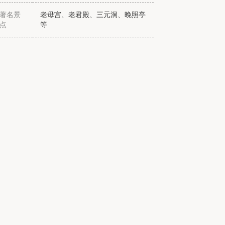
著名景
老母宫、老君殿、三元洞、晚照亭
少华山森
点
等
林公园
天竺山国
家森林公
园
大佛寺石
窟
药王山