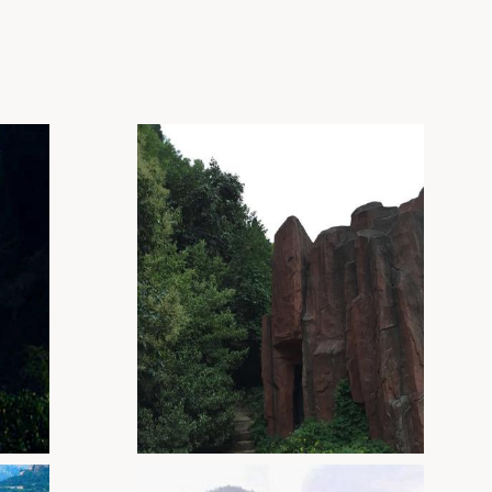
大唐芙蓉
园
翠华山
大雁塔
华清宫
华山