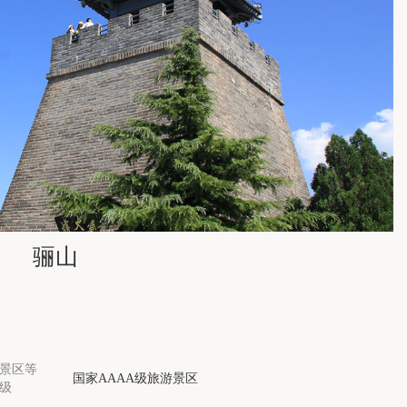
华阳古镇
黄帝陵
壶口瀑布
骊山
红河谷
太白山
景区等
国家AAAA级旅游景区
级