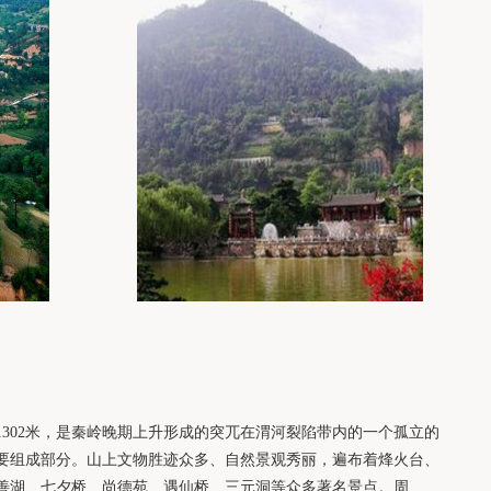
牛背梁
西安城墙
302米，是秦岭晚期上升形成的突兀在渭河裂陷带内的一个孤立的
要组成部分。山上文物胜迹众多、自然景观秀丽，遍布着烽火台、
善湖、七夕桥、尚德苑、遇仙桥、三元洞等众多著名景点。周、