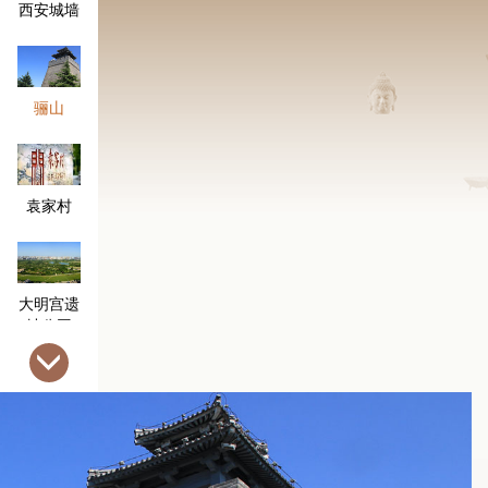
西安城墙
骊山
袁家村
大明宫遗
址公园
楼观台