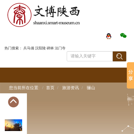
翠华山
大雁塔
登录
热门搜索：
兵马俑
汉阳陵
碑林
法门寺
华清宫
华山
您当前所在位置:
首页
旅游资讯
骊山
牛背梁