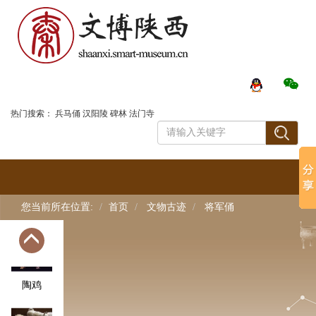
鎏金摩羯
三钴杵纹
银臂钏
登录
热门搜索：
兵马俑
汉阳陵
碑林
法门寺
文官俑
镶金兽首
玛瑙杯
您当前所在位置:
首页
文物古迹
将军俑
陶鸡