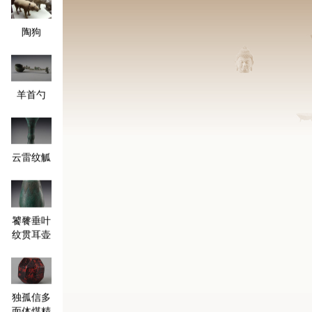
陶狗
羊首勺
云雷纹觚
饕餮垂叶
纹贯耳壶
独孤信多
面体煤精
组印