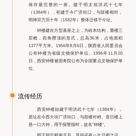
青龙寺
保存最完整的一座。建于明太祖洪武十七年
（1384年），初建于今广济街口，与鼓楼相对，
明神宗万历十年（1582年）整体迁移于今址。
钟楼建在方型基座之上，为砖木结构，重楼三
顺陵
层檐，四角攒顶的形式，总高36米，占地面积
1377平方米。1956年8月6日，陕西省人民委员会
公布钟楼为省级文物保护单位。1996年11月20
日，西安钟楼被国务院公布为全国重点文物保护单
位。
流传经历
西安钟楼始建于明洪武十七年（1384年），
原址在今西大街广济街口，与鼓楼对峙。昔日楼上
悬一口大钟，用于报警报时，故名“钟楼”。
明王朝定都南京后，其间还有一次迁都之议。