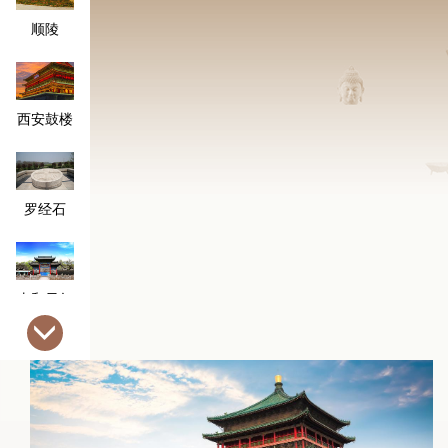
顺陵
西安鼓楼
罗经石
太和元气
坊
明城墙