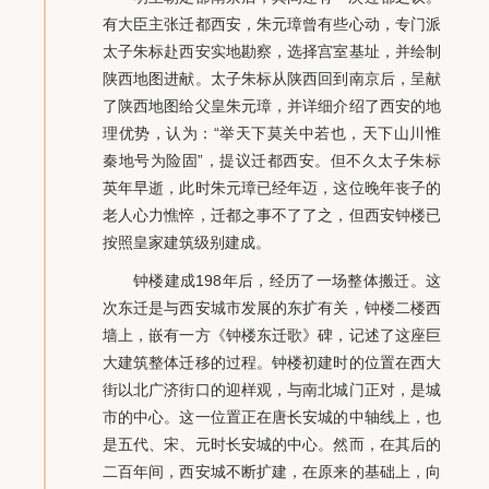
有大臣主张迁都西安，朱元璋曾有些心动，专门派
太子朱标赴西安实地勘察，选择宫室基址，并绘制
陕西地图进献。太子朱标从陕西回到南京后，呈献
了陕西地图给父皇朱元璋，并详细介绍了西安的地
理优势，认为：“举天下莫关中若也，天下山川惟
秦地号为险固”，提议迁都西安。但不久太子朱标
英年早逝，此时朱元璋已经年迈，这位晚年丧子的
老人心力憔悴，迁都之事不了了之，但西安钟楼已
按照皇家建筑级别建成。
钟楼建成198年后，经历了一场整体搬迁。这
次东迁是与西安城市发展的东扩有关，钟楼二楼西
墙上，嵌有一方《钟楼东迁歌》碑，记述了这座巨
大建筑整体迁移的过程。钟楼初建时的位置在西大
街以北广济街口的迎样观，与南北城门正对，是城
市的中心。这一位置正在唐长安城的中轴线上，也
是五代、宋、元时长安城的中心。然而，在其后的
二百年间，西安城不断扩建，在原来的基础上，向