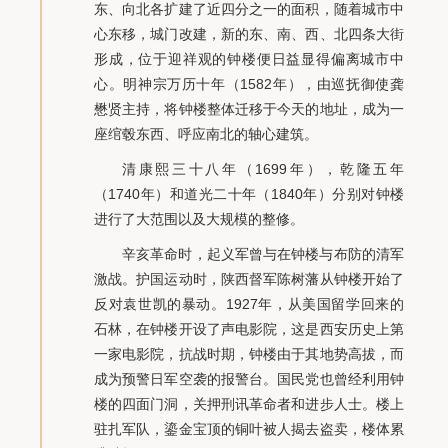
东、向北各扩建了近四分之一的面积，随着城市中
心东移，城门改建，新的东、南、西、北四条大街
形成，位于迎祥观的钟楼便日益显得偏离城市中
心。明神宗万历十年（1582年），由巡抚御使龚
懋贤主持，将钟楼整体迁移于今天的地址，成为一
座绾毂东西、呼应南北的轴心建筑。
清康熙三十八年（1699年），乾隆五年
（1740年）和道光二十年（1840年）分别对钟楼
进行了大范围以及大规模的整修。
辛亥革命时，起义军曾与在钟楼与布防的清军
激战。护国运动时，陕西督军陈树藩从钟楼开始了
反对袁世凯的暴动。1927年，从美国留学回来的
石林，在钟楼开设了声电影院，这是西安历史上第
一家电影院，抗战时期，钟楼由于其地势高拔，而
成为预警日军空袭的报警台。国民党也曾经利用钟
楼的四面门洞，关押刑讯革命者和进步人士。楼上
驻扎军队，鎏金宝顶的铜叶被人揭去盗卖，楼体累