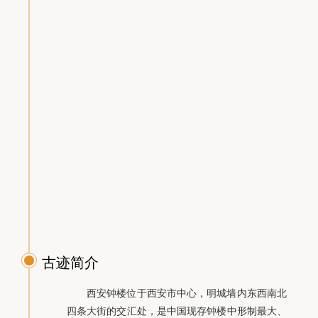
秦始皇帝
陵陪葬坑
大雁塔
华清宫
古迹简介
关中书院
西安钟楼位于西安市中心，明城墙内东西南北
四条大街的交汇处，是中国现存钟楼中形制最大、