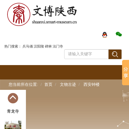
秦始皇帝
陵陪葬坑
大雁塔
登录
热门搜索：
兵马俑
汉阳陵
碑林
法门寺
华清宫
您当前所在位置:
首页
文物古迹
西安钟楼
关中书院
青龙寺