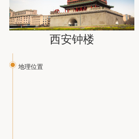
乾陵
西安钟楼
茂陵
地理位置
大兴善寺
西安钟楼
法门寺博
物馆