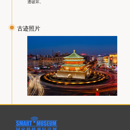
遭破坏。
古迹照片